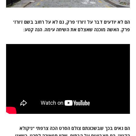
הם לא יודעים דבר על ז'ורז' פרק, גם לא על רחוב בשם ז'ורז'
פרק. האשה מוכנה שאצלם את השיחה עימה. הנה קטע:
הם גאים בכך שבשכונתם צולם הסרט הכה צרפתי "ניקולא
הקטן". הם מצביעים על הבתים שהיו תפאורה לסרט. כשאני