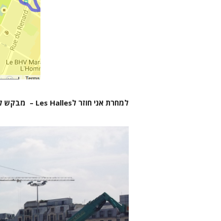
למחרת אני חוזר לLes Halles – מבקש לתקן את מה שהוחמץ אתמול עם הכניעה לקניון הממוזג. מכאן אני יוצא לשוטטות בוקר אחרונה ברובע הראשון