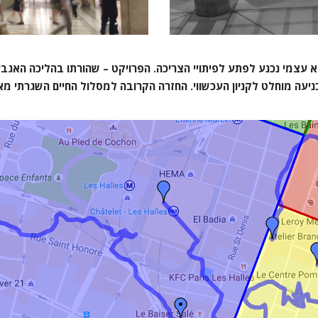
צא עצמי נכנע לפתע לפיתויי הצריכה. הפרויקט – שהורתו בהליכה האג
ניעה מוחלט לקניון העכשווי. החזרה הקרובה למסלול החיים השגרתי מא