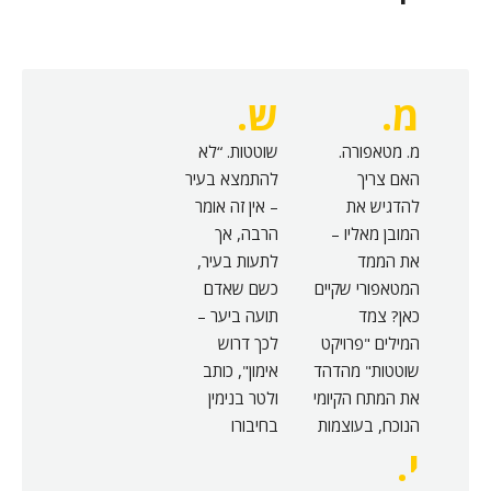
מ.
ש.
מ. מטאפורה.
שוטטות. “לא
האם צריך
להתמצא בעיר
להדגיש את
– אין זה אומר
המובן מאליו –
הרבה, אך
את הממד
לתעות בעיר,
המטאפורי שקיים
כשם שאדם
כאן? צמד
תועה ביער –
המילים "פרויקט
לכך דרוש
שוטטות" מהדהד
אימון", כותב
את המתח הקיומי
ולטר בנימין
הנוכח, בעוצמות
בחיבורו
י.
שונות, בחיי כל
המשוטט.
בן אנוש. הרצון
בתמצית: