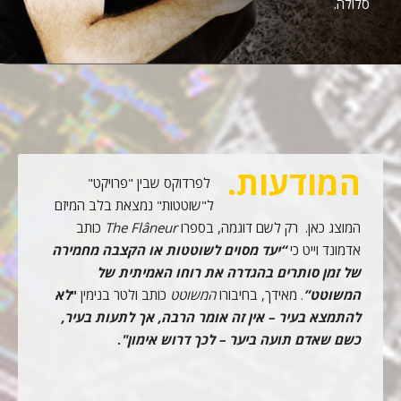
סלולה.
המודעות.
לפרדוקס שבין "פרויקט"
ל"שוטטות" נמצאת בלב המיזם
המוצג כאן. רק לשם דוגמה, בספרו
The Flâneur
כותב
אדמונד וייט כי
“יעד מסוים לשוטטות או הקצבה מחמירה
של זמן סותרים בהגדרה את רוחו האמיתית של
המשוטט”
. מאידך, בחיבורו
המשוטט
כותב ולטר בנימין
"
לא
להתמצא בעיר – אין זה אומר הרבה, אך לתעות בעיר,
כשם שאדם תועה ביער – לכך דרוש אימון
"
.