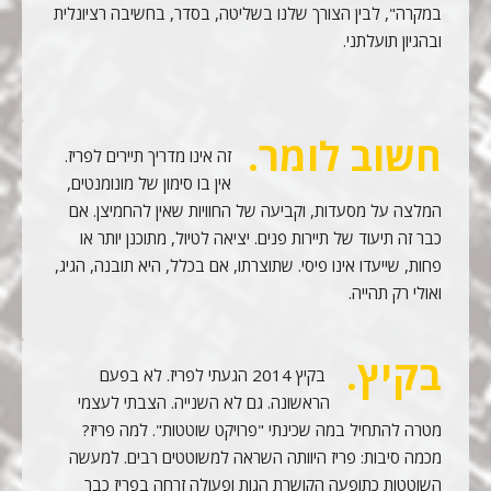
במקרה", לבין הצורך שלנו בשליטה, בסדר, בחשיבה רציונלית
ובהגיון תועלתני.
חשוב לומר.
זה אינו מדריך תיירים לפריז.
אין בו סימון של מונומנטים,
המלצה על מסעדות, וקביעה של החוויות שאין להחמיצן. אם
כבר זה תיעוד של תיירות פנים. יציאה לטיול, מתוכנן יותר או
פחות, שייעדו אינו פיסי. שתוצרתו, אם בכלל, היא תובנה, הגיג,
ואולי רק תהייה.
בקיץ.
בקיץ 2014 הגעתי לפריז. לא בפעם
הראשונה. גם לא השנייה. הצבתי לעצמי
מטרה להתחיל במה שכינתי "פרויקט שוטטות". למה פריז?
מכמה סיבות: פריז היוותה השראה למשוטטים רבים. למעשה
השוטטות כתופעה הקושרת הגות ופעולה זרחה בפריז כבר