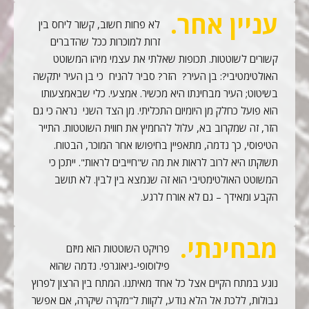
עניין אחר.
לא פחות חשוב, קשור ליחס בין
זרות למוכרות ככל שהדברים
קשורים לשוטטות. תכופות שאלתי את עצמי מיהו המשוטט
האולטימטיבי?: בן העיר? הזר? סביר להניח כי בן העיר יתקשה
בשיטוט; העיר מבחינתו היא מכשיר. אמצעי. כלי שבאמצעותו
הוא פועל כחלק מן היומיום התכליתי. מן הצד השני נראה כי גם
הזר, זה שמקרוב בא, עלול להחמיץ את חווית השוטטות. התייר
הטיפוסי, כך נדמה, מתאפיין בחיפושו אחר המוכר, הבטוח.
תשוקתו היא לרוב לראות את מה ש"חייבים לראות". ייתכן כי
המשוטט האולטימטיבי הוא זה שנמצא בין לבין. לא תושב
הקבע ומאידך – גם לא אורח לרגע.
מבחינתי.
פרויקט השוטטות הוא מיזם
פילוסופי-גיאוגרפי. נדמה שהוא
נוגע במתח הקיים אצל כל אחד מאיתנו. המתח בין הרצון לפרוץ
גבולות, ללכת אל הלא נודע, לקוות ל"מקרה שיקרה, אם אפשר