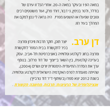
במאה ה19 ובעיקר במאה ה-20. אחרי הכל זו עירם של
בודלר, ולטר בנימין, גי דבור, ז'ורז' פרק, ועוד משוטטים רבים
וטובים שפעלו או הושפעו מפריז. היה נראה לי נכון למקם את
המהלך בעיר הזו.
דן ערב.
יוצר תוכן, חוקר תרבות וזיכרון ומרצה
בכיר לתקשורת בבית הספר לתקשורת
ומרצה בחוג לקולנוע וטלוויזיה באוניברסיטת תל-אביב. עסק
בעריכה קולנועית, בין השאר ב"יומן" של דוד פרלוב. בנוסף
ערך את הסדרה התיעודית-היסטורית יורים ושרים (2004),
שהייתה מועמדת לפרס האקדמיה הישראלית לקולנוע וטלוויזיה.
בשנת 2012 יצא ספרו (בשיתוף ד"ר דוד גורביץ')
אנציקלופדיה של הרעיונות: תרבות, מחשבה תקשורת
.